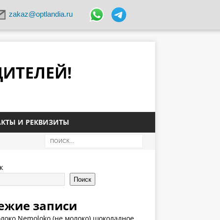
zakaz@optlandia.ru
ДИТЕЛЕЙ!
КТЫ И РЕКВИЗИТЫ
к
Поиск
ежие записи
локо Nemoloko (не молоко) шоколадное