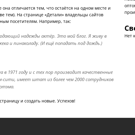
опто
 она отличается тем, что остаётся на одном месте и
прои
ве тем). На странице «Детали» владельцы сайтов
ным посетителям. Например, так:
Св
подающий надежды актёр. Это мой блог. Я живу в
Нет 
жека и пинаколаду. (И ещё попадать под дождь.)
а в 1971 году и с тех пор производит качественные
м-сити, имеет штат из более чем 2000 сотрудников
отэма.
 страницу и создать новые. Успехов!